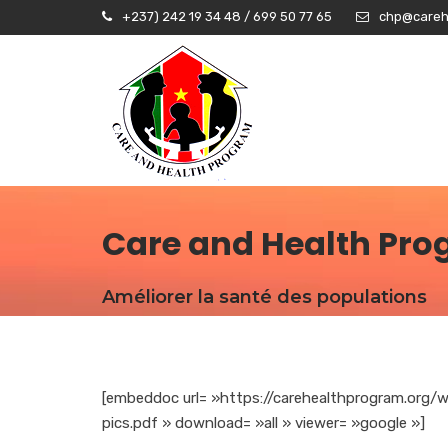
+237) 242 19 34 48 / 699 50 77 65
chp@careh
Care and Health Pr
Améliorer la santé des populations
[embeddoc url= »https://carehealthprogram.o
pics.pdf » download= »all » viewer= »google »]