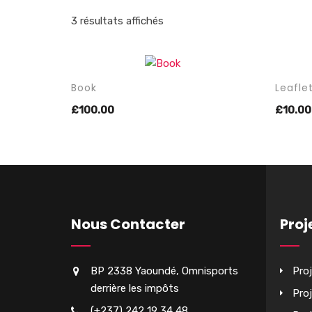
3 résultats affichés
Book
Leafle
AJOUTE
£
100.00
£
10.00
PANIER
Nous Contacter
Proj
BP 2338 Yaoundé, Omnisports
Pro
derrière les impôts
Pro
(+237) 242 19 34 48