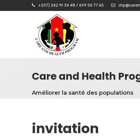
+237) 242 19 34 48 / 699 50 77 65
chp@careh
Care and Health Pr
Améliorer la santé des populations
invitation