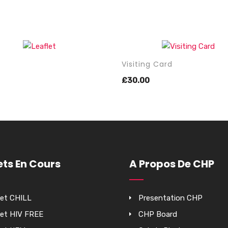
t
Visiting Card
R AU
AJOUTER AU
£
30.00
PANIER
ets En Cours
A Propos De CHP
jet CHILL
Presentation CHP
jet HIV FREE
CHP Board